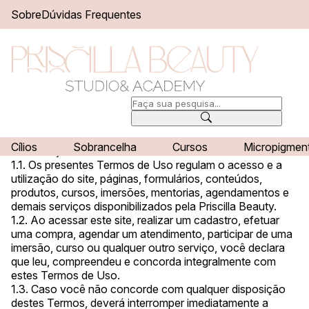
Sobre
Dúvidas Frequentes
Termos de Uso
Cílios
Sobrancelha
Cursos
Micropigmen
1. Aceitação dos Termos
1.1. Os presentes Termos de Uso regulam o acesso e a
utilização do site, páginas, formulários, conteúdos,
produtos, cursos, imersões, mentorias, agendamentos e
demais serviços disponibilizados pela Priscilla Beauty.
1.2. Ao acessar este site, realizar um cadastro, efetuar
uma compra, agendar um atendimento, participar de uma
imersão, curso ou qualquer outro serviço, você declara
que leu, compreendeu e concorda integralmente com
estes Termos de Uso.
1.3. Caso você não concorde com qualquer disposição
destes Termos, deverá interromper imediatamente a