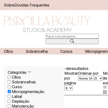
Sobre
Dúvidas Frequentes
/
Início
Serviços
Serviços
Cílios
Sobrancelha
Cursos
Micropigmen
-
de
resultados
Categorias
Mostrar
Ordenar por
M
Cílios
por
de
Sobrancelhas
página
ex
Curso
Micropigmentação
Labial
Depilação
Manutenção