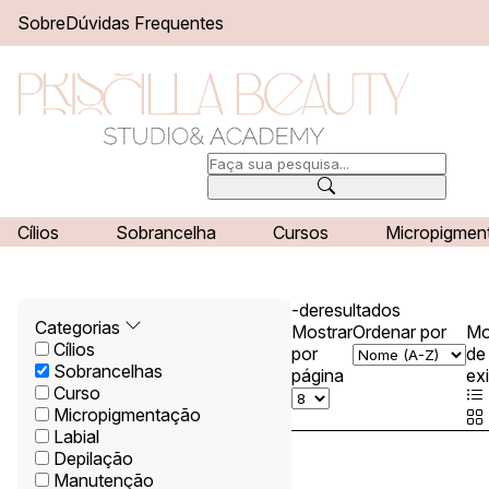
Sobre
Dúvidas Frequentes
/
Início
Serviços
Serviços
Cílios
Sobrancelha
Cursos
Micropigmen
-
de
resultados
Categorias
Mostrar
Ordenar por
M
Cílios
por
de
Sobrancelhas
página
ex
Curso
Micropigmentação
Labial
Depilação
Manutenção